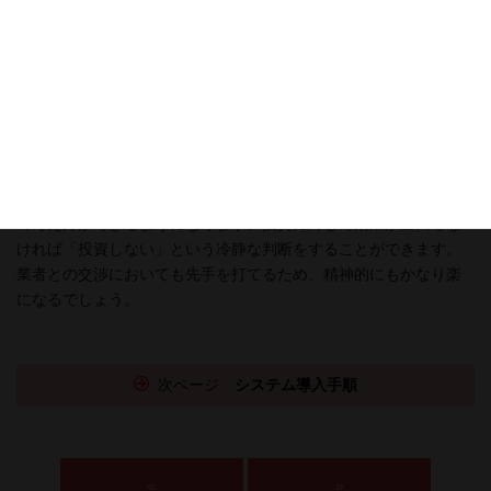
抽象的な概念をまとめてから段階的に具体化していく方法を参考
にできます。
また、妥当な価格で導入できるというメリットもあります。先に
具体的なパッケージソフトを並べて価格を比較してしまうと、ど
うしてもそれが導入費用の基準となってしまいますが、新規のシ
ステム開発も視野に入れて抽象的な概念を先に検討すると「この
条件を満たすシステムを導入すればこれだけの導入効果が見込め
るため、このぐらいの導入コストなら回収できる」といった予算
の考え方ができるようになります。投資に対して効果が上回らな
ければ「投資しない」という冷静な判断をすることができます。
業者との交渉においても先手を打てるため、精神的にもかなり楽
になるでしょう。
次ページ
システム導入手順
«
»