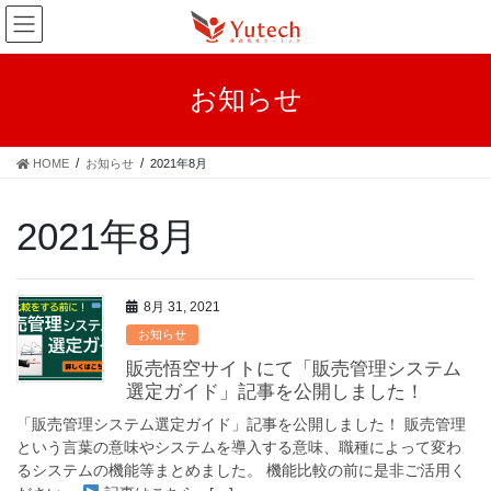
コ
ナ
ン
ビ
テ
ゲ
ン
ー
お知らせ
ツ
シ
へ
ョ
ス
ン
HOME
お知らせ
2021年8月
キ
に
ッ
移
プ
動
2021年8月
8月 31, 2021
お知らせ
販売悟空サイトにて「販売管理システム
選定ガイド」記事を公開しました！
「販売管理システム選定ガイド」記事を公開しました！ 販売管理
という言葉の意味やシステムを導入する意味、職種によって変わ
るシステムの機能等まとめました。 機能比較の前に是非ご活用く