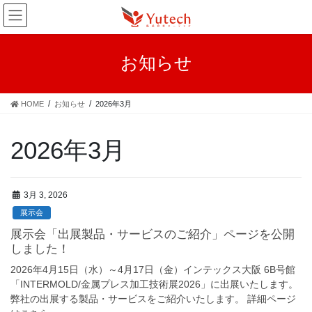
コ
ナ
ン
ビ
テ
ゲ
ン
ー
お知らせ
ツ
シ
へ
ョ
ス
ン
HOME
お知らせ
2026年3月
キ
に
ッ
移
プ
動
2026年3月
3月 3, 2026
展示会
展示会「出展製品・サービスのご紹介」ページを公開
しました！
2026年4月15日（水）～4月17日（金）インテックス大阪 6B号館
「INTERMOLD/金属プレス加工技術展2026」に出展いたします。
弊社の出展する製品・サービスをご紹介いたします。 詳細ページ