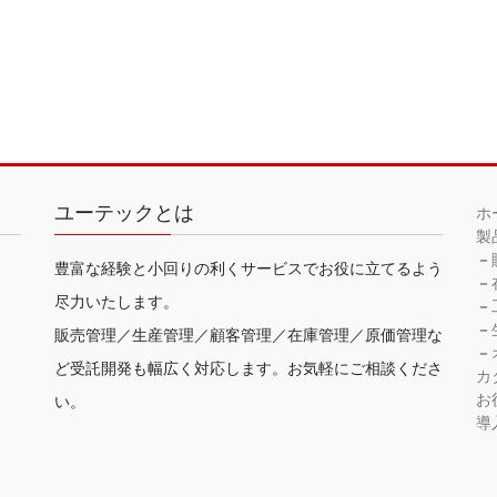
ユーテックとは
ホ
製
－
豊富な経験と小回りの利くサービスでお役に立てるよう
－
尽力いたします。
－
－
販売管理／生産管理／顧客管理／在庫管理／原価管理な
－
ど受託開発も幅広く対応します。お気軽にご相談くださ
カ
お
い。
導