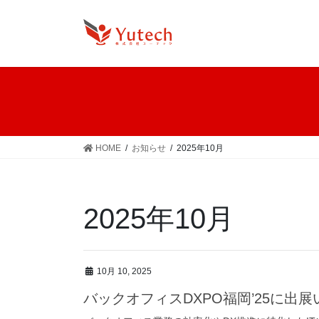
コ
ナ
ン
ビ
テ
ゲ
ン
ー
ツ
シ
へ
ョ
ス
ン
キ
に
ッ
移
HOME
お知らせ
2025年10月
プ
動
2025年10月
10月 10, 2025
バックオフィスDXPO福岡’25に出