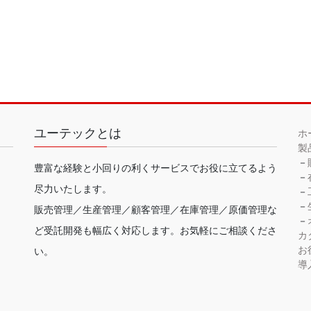
ユーテックとは
ホ
製
－
豊富な経験と小回りの利くサービスでお役に立てるよう
－
尽力いたします。
－
－
販売管理／生産管理／顧客管理／在庫管理／原価管理な
－
ど受託開発も幅広く対応します。お気軽にご相談くださ
カ
お
い。
導