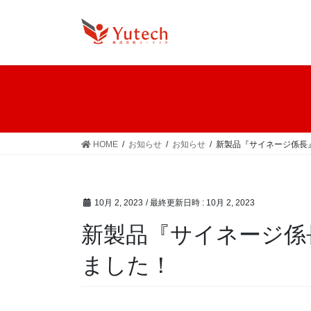
コ
ナ
ン
ビ
テ
ゲ
ン
ー
ツ
シ
へ
ョ
ス
ン
キ
に
ッ
移
HOME
お知らせ
お知らせ
新製品『サイネージ係長
プ
動
10月 2, 2023
/ 最終更新日時 :
10月 2, 2023
新製品『サイネージ係
ました！